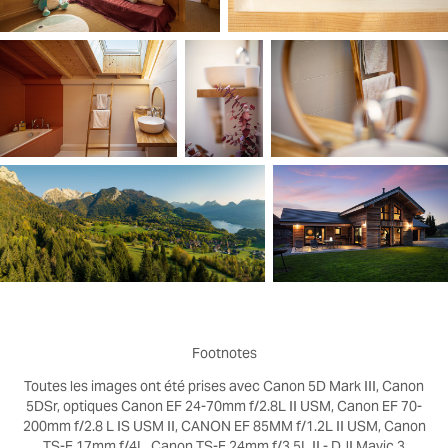
Footnotes
Toutes les images ont été prises avec Canon 5D Mark III, Canon
5DSr, optiques Canon EF 24-70mm f/2.8L II USM, Canon EF 70-
200mm f/2.8 L IS USM II, CANON EF 85MM f/1.2L II USM, Canon
TS-E 17mm f/4L, Canon TS-E 24mm f/3.5L II - DJI Mavic 3