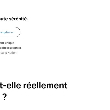
oute sérénité.
ketplace
nt unique
es photographes
 dans Notion
t-elle réellement
 ?