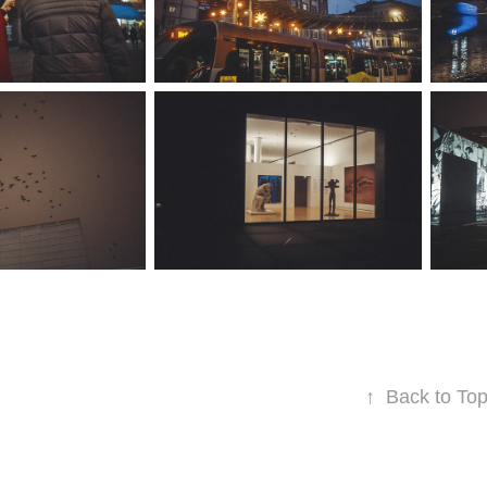
↑
Back to To